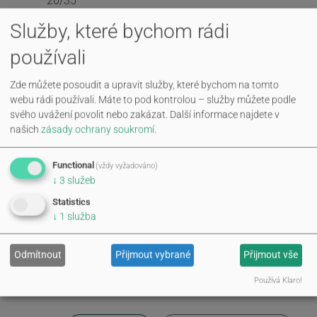
20/35
UNI 6-
Služby, které bychom rádi
ks
40
125
500
14 000
20/40
používali
UNI 6-
ks
50
50
500
8 000
20/50
Zde můžete posoudit a upravit služby, které bychom na tomto
webu rádi používali. Máte to pod kontrolou – služby můžete podle
svého uvážení povolit nebo zakázat.
Další informace najdete v
našich
zásady ochrany soukromí
.
Functional
(vždy vyžadováno)
↓
3
služeb
Statistics
↓
1
služba
Odmítnout
Přijmout vybrané
Přijmout vše
Používá Klaro!