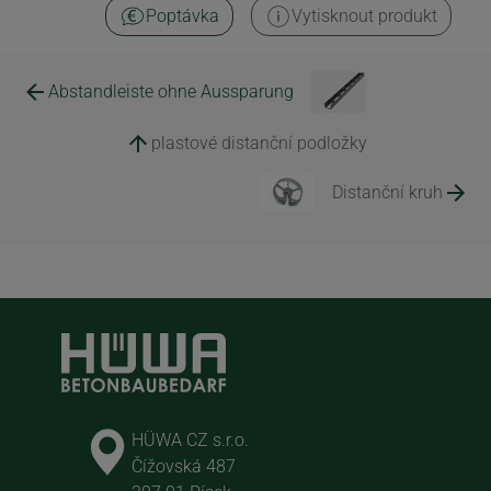
Poptávka
Vytisknout produkt
Abstandleiste ohne Aussparung
plastové distanční podložky
Distanční kruh
HÜWA CZ s.r.o.
Čížovská 487