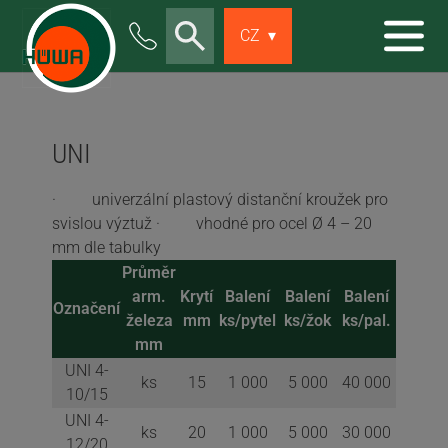
Skip to main content
CZ
▾
UNI
· univerzální plastový distanční kroužek pro
svislou výztuž · vhodné pro ocel Ø 4 – 20
mm dle tabulky
Průměr
arm.
Krytí
Balení
Balení
Balení
Označení
železa
mm
ks/pytel
ks/žok
ks/pal.
mm
UNI 4-
ks
15
1 000
5 000
40 000
10/15
UNI 4-
ks
20
1 000
5 000
30 000
12/20