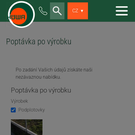
Skip to main content
CZ
▾
Poptávka po výrobku
Po zadání Vašich údajů získáte naši
nezávaznou nabídku.
Poptávka po výrobku
Výrobek
Podplotovky