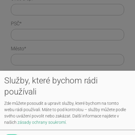
PSČ
*
Město
*
Telefonní číslo
Služby, které bychom rádi
používali
Fax
Zde můžete posoudit a upravit služby, které bychom na tomto
webu rádi používali. Máte to pod kontrolou – služby můžete podle
svého uvážení povolit nebo zakázat.
Další informace najdete v
našich
zásady ochrany soukromí
.
E-Mail