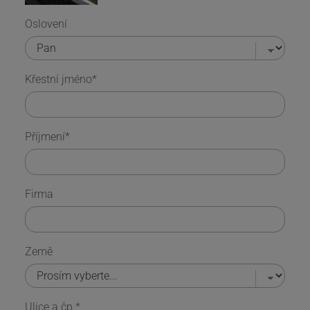
Oslovení
Křestní jméno
*
Příjmení
*
Firma
Země
Ulice a čp.
*