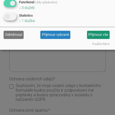
Functional
(vždy vyžadováno)
↓
3
služeb
Poptávka po množství
Statistics
↓
1
služba
Poznámka
Odmítnout
Přijmout vybrané
Přijmout vše
Používá Klaro!
Ochrana osobních údajů
*
Souhlasím, že moje osobní údaje z kontaktního
formuláře budou použity k zodpovězení mé
poptávky a budou zpracovány v souladu s
nařízením GDPR.
Ochrana proti spamu:
*