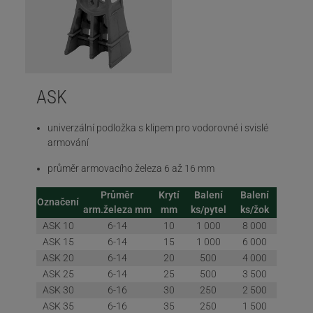
ASK
univerzální podložka s klipem pro vodorovné i svislé
armování
průměr armovacího železa 6 až 16 mm
Průměr
Krytí
Balení
Balení
Označení
arm.železa mm
mm
ks/pytel
ks/žok
ASK 10
6-14
10
1 000
8 000
ASK 15
6-14
15
1 000
6 000
ASK 20
6-14
20
500
4 000
ASK 25
6-14
25
500
3 500
ASK 30
6-16
30
250
2 500
ASK 35
6-16
35
250
1 500