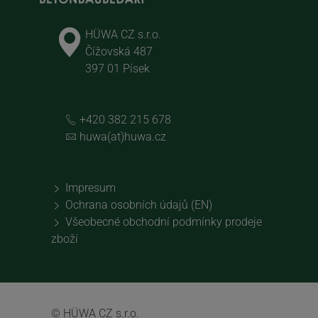
HÜWA CZ s.r.o.
Čížovská 487
397 01 Písek
+420 382 215 678
huwa(at)huwa.cz
Impresum
Ochrana osobních údajů (EN)
Všeobecné obchodní podmínky prodeje
zboží
© HÜWA CZ s.r.o.