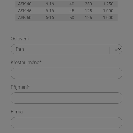
ASK 40
6-16
40
250
1 250
ASK 45
6-16
45
125
1 000
ASK 50
6-16
50
125
1 000
Oslovení
Křestní jméno
*
Příjmení
*
Firma