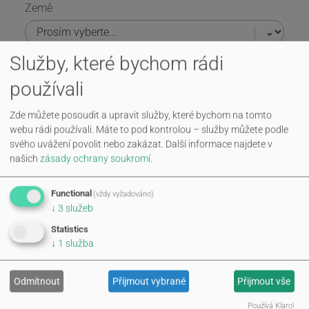
Země
Služby, které bychom rádi
Ulice a čp.
*
používali
Zde můžete posoudit a upravit služby, které bychom na tomto
PSČ
*
webu rádi používali. Máte to pod kontrolou – služby můžete podle
svého uvážení povolit nebo zakázat.
Další informace najdete v
našich
zásady ochrany soukromí
.
Město
*
Functional
(vždy vyžadováno)
↓
3
služeb
Statistics
Telefonní číslo
↓
1
služba
Odmítnout
Přijmout vybrané
Přijmout vše
Fax
Používá Klaro!