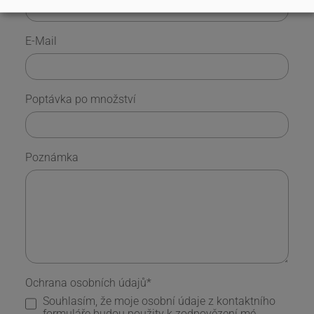
E-Mail
Poptávka po množství
Poznámka
Ochrana osobních údajů
*
Souhlasím, že moje osobní údaje z kontaktního
formuláře budou použity k zodpovězení mé